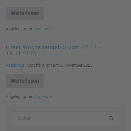
Weiterlesen
unser
Wochenagebot
vom
Abgelegt unter:
Angebote
19.11
–
25.11.2020
unser Wochenangebot vom 12.11 –
18.11.2020
Redakteur
|
Veröffentlicht am
5. November 2020
Weiterlesen
unser
Wochenangebot
vom
Abgelegt unter:
Angebote
12.11
–
18.11.2020
Suchen
nach: