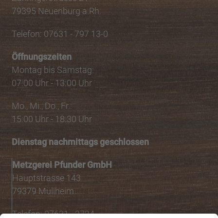
79395 Neuenburg a.Rh.
Telefon: 07631 - 797 13-0
Öffnungszeiten
Montag bis Samstag:
07:00 Uhr - 13:00 Uhr
Mo., Mi., Do., Fr.:
15:00 Uhr - 18:30 Uhr
Dienstag nachmittags geschlossen
Metzgerei Pfunder GmbH
Hauptstrasse 143
79379 Müllheim
Telefon: 07631 - 2724