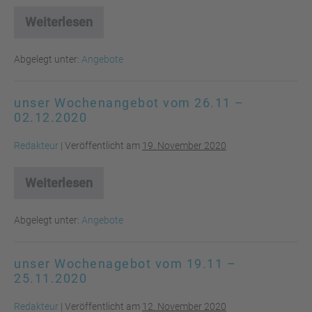
Weiterlesen
unser
Wochenangebot
vom
Abgelegt unter:
Angebote
03.12
–
09.12.2020
unser Wochenangebot vom 26.11 –
02.12.2020
Redakteur
|
Veröffentlicht am
19. November 2020
Weiterlesen
unser
Wochenangebot
vom
Abgelegt unter:
Angebote
26.11
–
02.12.2020
unser Wochenagebot vom 19.11 –
25.11.2020
Redakteur
|
Veröffentlicht am
12. November 2020