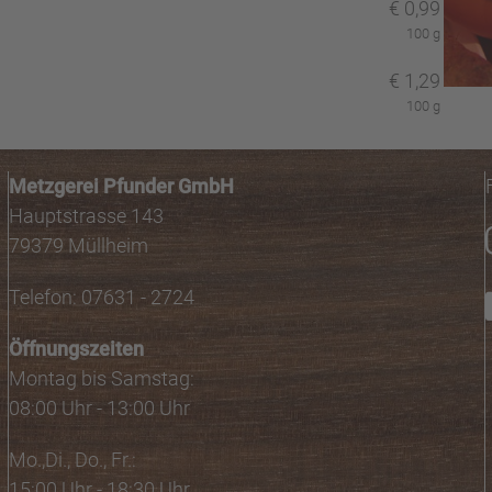
€
0,99
100 g
€
1,29
100 g
Metzgerei Pfunder GmbH
Hauptstrasse 143
79379 Müllheim
Telefon: 07631 - 2724
Öffnungszeiten
Montag bis Samstag:
08:00 Uhr - 13:00 Uhr
Mo.,Di., Do., Fr.:
15:00 Uhr - 18:30 Uhr