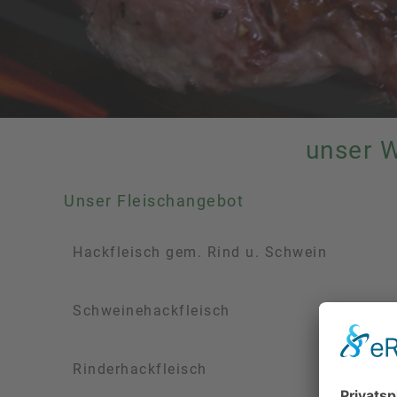
unser 
Unser Fleischangebot
Hackfleisch gem. Rind u. Schwein
Schweinehackfleisch
Rinderhackfleisch