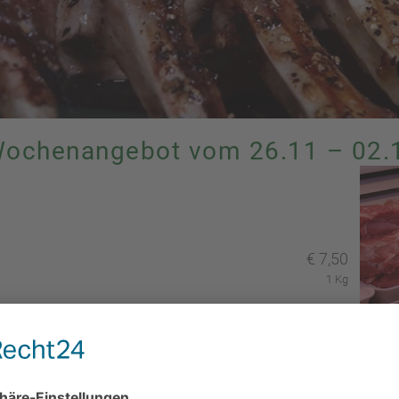
Wochenangebot vom 26.11 – 02.
€
7,50
1 Kg
€
5,50
1 Kg
€
9,50
1 Kg