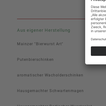
Aus eigener Herstellung
Mainzer "Bierwurst Art"
Putenbierschinken
aromatischer Wacholderschinken
Hausgemachter Schwartenmagen