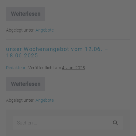
Weiterlesen
unser
Wochenangebot
vom
Abgelegt unter:
Angebote
19.05.
–
25.06.2025
unser Wochenangebot vom 12.06. –
18.06.2025
Redakteur
|
Veröffentlicht am
4. Juni 2025
Weiterlesen
unser
Wochenangebot
vom
Abgelegt unter:
Angebote
12.06.
–
18.06.2025
Suchen
nach: