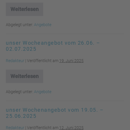
Weiterlesen
unser
Wochenangebot
vom
Abgelegt unter:
Angebote
03.07.
–
09.07.2025
unser Wocheangebot vom 26.06. –
02.07.2025
Redakteur
|
Veröffentlicht am
19. Juni 2025
Weiterlesen
unser
Wocheangebot
vom
Abgelegt unter:
Angebote
26.06.
–
02.07.2025
unser Wochenangebot vom 19.05. –
25.06.2025
Redakteur
|
Veröffentlicht am
12. Juni 2025