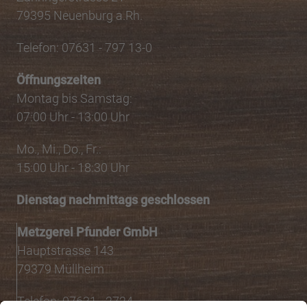
79395 Neuenburg a.Rh.
Telefon: 07631 - 797 13-0
Öffnungszeiten
Montag bis Samstag:
07:00 Uhr - 13:00 Uhr
Mo., Mi., Do., Fr.:
15:00 Uhr - 18:30 Uhr
Dienstag nachmittags geschlossen
Metzgerei Pfunder GmbH
Hauptstrasse 143
79379 Müllheim
Telefon: 07631 - 2724