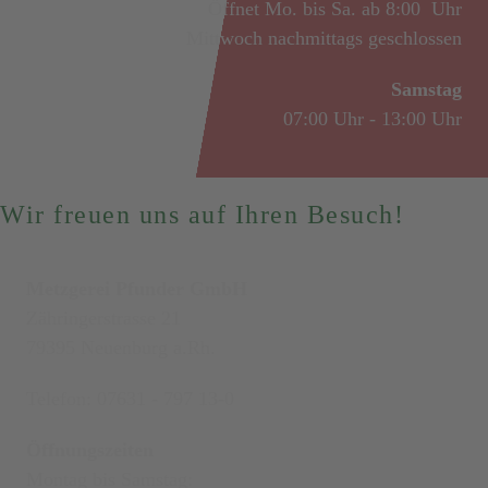
Öffnet Mo. bis Sa. ab 8:00 Uhr
Mittwoch nachmittags geschlossen
Samstag
07:00 Uhr - 13:00 Uhr
Wir freuen uns auf Ihren Besuch!
Metzgerei Pfunder GmbH
Zähringerstrasse 21
79395 Neuenburg a.Rh.
Telefon: 07631 - 797 13-0
Öffnungszeiten
Montag bis Samstag: