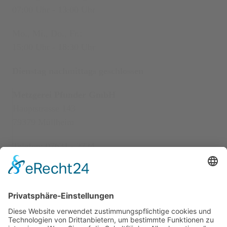
07:00 Uhr - 13:00 Uhr
Mo., Mi., Do., Fr.:
15:00 Uhr - 18:30 Uhr
Dienstag nachmittags geschlossen
Metzgerei Pfunder GmbH
Hauptstrasse 143
79379 Müllheim
Telefon: 07631 - 2724
Öffnungszeiten
Montag bis Samstag:
08:00 Uhr - 13:00 Uhr
Mo.,Di., Do., Fr.: