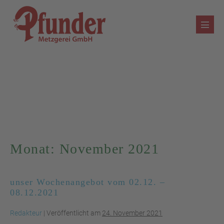
Zum
Inhalt
Menü
springen
Schalt
Monat:
November 2021
unser Wochenangebot vom 02.12. –
08.12.2021
Redakteur
|
Veröffentlicht am
24. November 2021