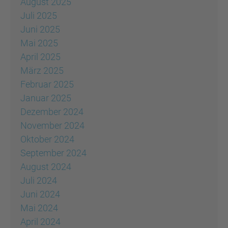
August 2025
Juli 2025
Juni 2025
Mai 2025
April 2025
März 2025
Februar 2025
Januar 2025
Dezember 2024
November 2024
Oktober 2024
September 2024
August 2024
Juli 2024
Juni 2024
Mai 2024
April 2024