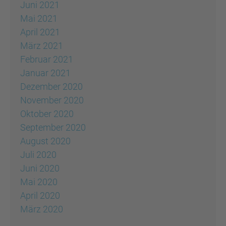
Juni 2021
Mai 2021
April 2021
März 2021
Februar 2021
Januar 2021
Dezember 2020
November 2020
Oktober 2020
September 2020
August 2020
Juli 2020
Juni 2020
Mai 2020
April 2020
März 2020