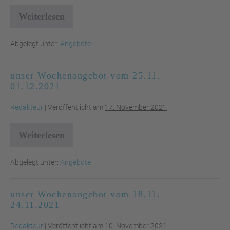
Weiterlesen
unser
Wochenangebot
vom
Abgelegt unter:
Angebote
02.12.
–
08.12.2021
unser Wochenangebot vom 25.11. –
01.12.2021
Redakteur
|
Veröffentlicht am
17. November 2021
Weiterlesen
unser
Wochenangebot
vom
Abgelegt unter:
Angebote
25.11.
–
01.12.2021
unser Wochenangebot vom 18.11. –
24.11.2021
Redakteur
|
Veröffentlicht am
10. November 2021