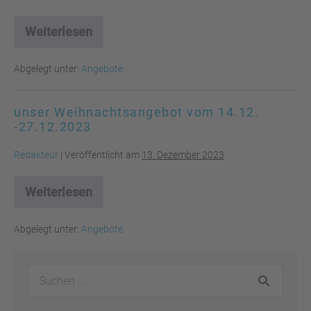
Weiterlesen
unser
Weihnachtsangebot
vom
Abgelegt unter:
Angebote
14.12.
–
27.12.2023
unser Weihnachtsangebot vom 14.12.
-27.12.2023
Redakteur
|
Veröffentlicht am
13. Dezember 2023
Weiterlesen
unser
Weihnachtsangebot
vom
Abgelegt unter:
Angebote
14.12.
-27.12.2023
Suchen
nach: