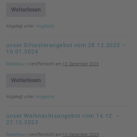
Weiterlesen
unser
Wochenangebot
vom
Abgelegt unter:
Angebote
11.01.
–
17.01.2024
unser Silvesterangebot vom 28.12.2023 –
10.01.2024
Redakteur
|
Veröffentlicht am
13. Dezember 2023
Weiterlesen
unser
Silvesterangebot
vom
Abgelegt unter:
Angebote
28.12.2023
–
10.01.2024
unser Weihnachtsangebot vom 14.12. –
27.12.2023
Redakteur
|
Veröffentlicht am
13. Dezember 2023