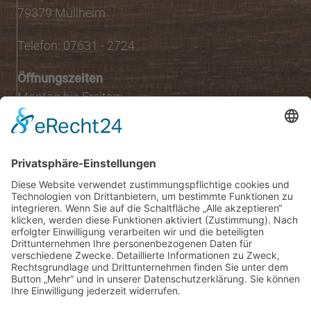
79379 Müllheim
Telefon: 07631 - 2724
Öffnungszeiten
Montag bis Freitag:
08:00 – 13:00 Uhr
Montag, Donnerstag & Freitag:
15:00 – 18:00 Uhr
Samstag: 07:00 – 13:00 Uhr
Dienstag
& Mittwoch:
nachmittags geschlossen
Folgen Sie uns auf: