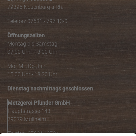
79395 Neuenburg a.Rh.
Telefon: 07631 - 797 13-0
Öffnungszeiten
Montag bis Samstag:
07:00 Uhr - 13:00 Uhr
Mo., Mi., Do., Fr.:
15:00 Uhr - 18:30 Uhr
Dienstag nachmittags geschlossen
Metzgerei Pfunder GmbH
Hauptstrasse 143
79379 Müllheim
Telefon: 07631 - 2724