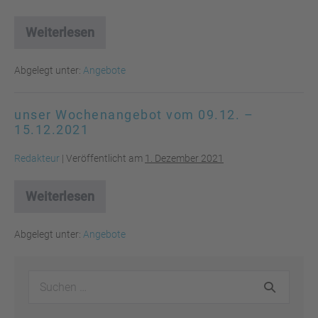
Weiterlesen
unser
Weihnachtsangebot
vom
Abgelegt unter:
Angebote
16.12.
–
24.12.2021
unser Wochenangebot vom 09.12. –
15.12.2021
Redakteur
|
Veröffentlicht am
1. Dezember 2021
Weiterlesen
unser
Wochenangebot
vom
Abgelegt unter:
Angebote
09.12.
–
15.12.2021
Suchen
nach: