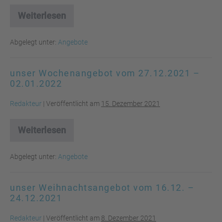
Weiterlesen
unser
Wochenangebot
vom
Abgelegt unter:
Angebote
03.01.
–
12.01.2022
unser Wochenangebot vom 27.12.2021 –
02.01.2022
Redakteur
|
Veröffentlicht am
15. Dezember 2021
Weiterlesen
unser
Wochenangebot
vom
Abgelegt unter:
Angebote
27.12.2021
–
02.01.2022
unser Weihnachtsangebot vom 16.12. –
24.12.2021
Redakteur
|
Veröffentlicht am
8. Dezember 2021