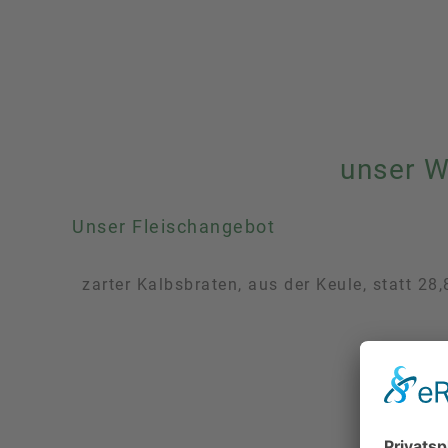
unser 
Unser Fleischangebot
zarter Kalbsbraten, aus der Keule, statt 28,