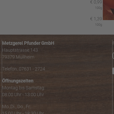
€
0,99
100g
€
1,39
100g
Metzgerei Pfunder GmbH
Hauptstrasse 143
79379 Müllheim
Telefon: 07631 - 2724
Öffnungszeiten
Montag bis Samstag:
08:00 Uhr - 13:00 Uhr
Mo.,Di., Do., Fr.:
15:00 Uhr - 18:30 Uhr