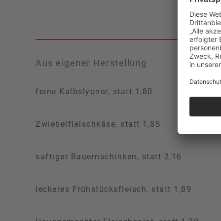
Aus eigener Herstellung
feine Kalbslyoner, statt 1,80
Zwiebelfleischkäse, statt 1,85
saftiger Bauernschinken, statt 2,16
leckeres Frühstücksfleisch, statt 1,89