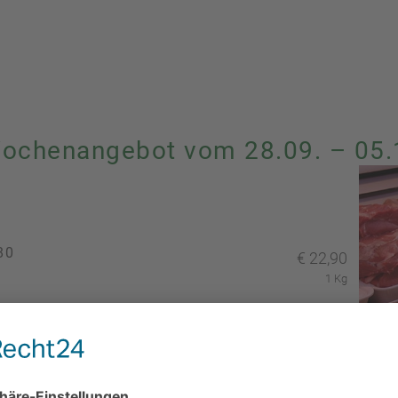
Wochenangebot vom 28.09. – 05.
80
€
22,90
1 Kg