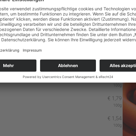
€
1,44
100g
€
1,49
100g
€
1,79
100g
€
1,54
100g