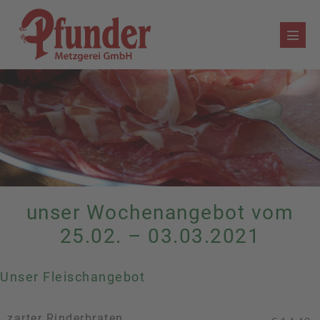
Zum
Inhalt
Menü
springen
Schalt
unser Wochenangebot vom
25.02. – 03.03.2021
Unser Fleischangebot
zarter Rinderbraten