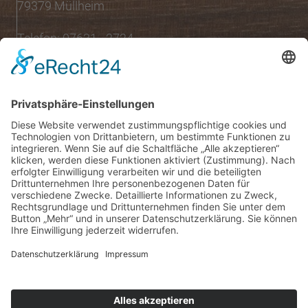
79379 Müllheim
Telefon: 07631 - 2724
Öffnungszeiten
Montag bis Samstag:
08:00 Uhr - 13:00 Uhr
Mo.,Di., Do., Fr.:
15:00 Uhr - 18:30 Uhr
Mittwoch nachmittags geschlossen
Folgen Sie uns auf:
INSTAGRAM
FACEBOOK