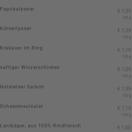
Paprikalyoner
€
1,39
100 g
Körnerlyoner
€
1,39
100 g
Krakauer im Ring
€
1,19
100 g
saftiger Winzerschinken
€
1,59
100 g
Holsteiner Salami
€
1,99
100 g
Ochsenmaulsalat
€
1,19
100 g
Landjäger, aus 100% Rindfleisch
€
1,60