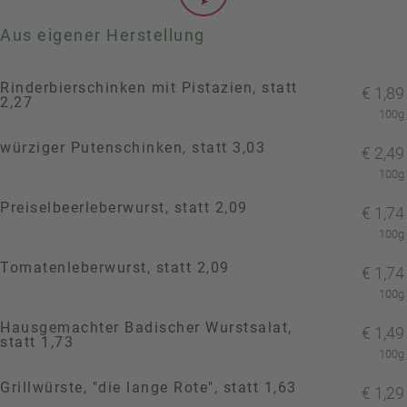
Aus eigener Herstellung
Rinderbierschinken mit Pistazien, statt
€
1,89
2,27
100g
würziger Putenschinken, statt 3,03
€
2,49
100g
Preiselbeerleberwurst, statt 2,09
€
1,74
100g
Tomatenleberwurst, statt 2,09
€
1,74
100g
Hausgemachter Badischer Wurstsalat,
€
1,49
statt 1,73
100g
Grillwürste, "die lange Rote", statt 1,63
€
1,29