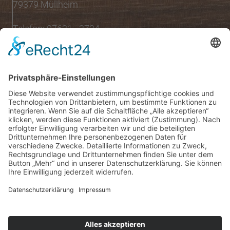
79379 Müllheim
Telefon: 07631 - 2724
Öffnungszeiten
Montag bis Samstag:
08:00 Uhr - 13:00 Uhr
Mo.,Di., Do., Fr.:
15:00 Uhr - 18:30 Uhr
Mittwoch nachmittags geschlossen
Folgen Sie uns auf:
INSTAGRAM
FACEBOOK