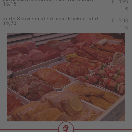
€
14,90
18,15
1 Kg
zarte Schweinesteak vom Rücken, statt
€
15,90
19,70
1 Kg