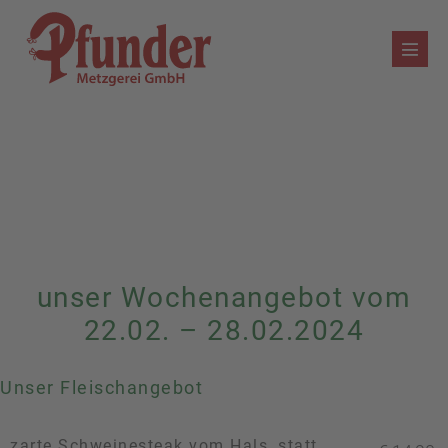
Zum
Inhalt
Menü
springen
Schalt
unser Wochenangebot vom
22.02. – 28.02.2024
Unser Fleischangebot
zarte Schweinesteak vom Hals, statt