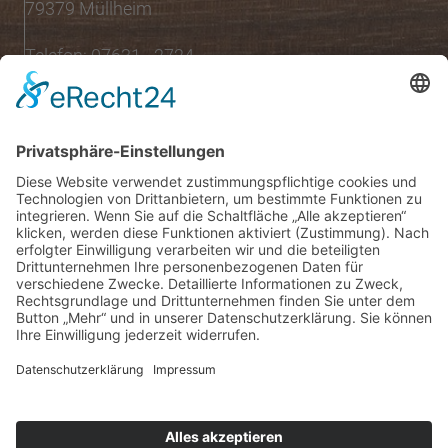
79379 Müllheim
Telefon: 07631 - 2724
Öffnungszeiten
Montag bis Samstag:
08:00 Uhr - 13:00 Uhr
Mo.,Di., Do., Fr.:
15:00 Uhr - 18:30 Uhr
Mittwoch nachmittags geschlossen
Folgen Sie uns auf:
INSTAGRAM
FACEBOOK