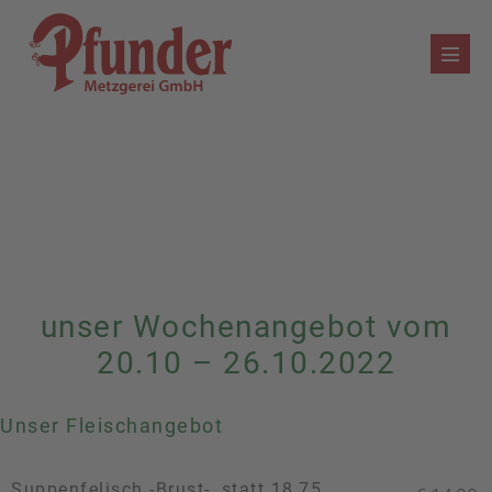
Zum
Inhalt
Menü
springen
Schalt
unser Wochenangebot vom
20.10 – 26.10.2022
Unser Fleischangebot
Suppenfelisch -Brust-, statt 18,75