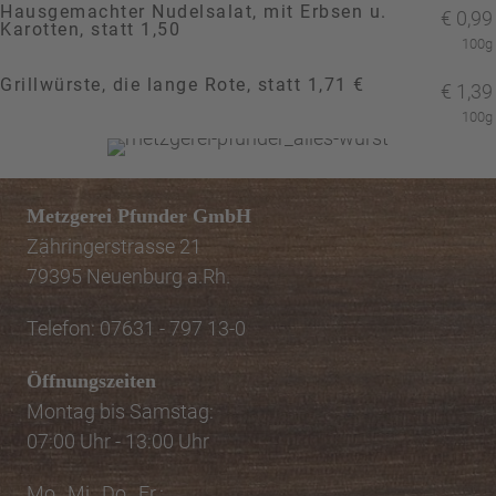
Hausgemachter Nudelsalat, mit Erbsen u.
€
0,99
Karotten, statt 1,50
100g
Grillwürste, die lange Rote, statt 1,71 €
€
1,39
100g
Metzgerei Pfunder GmbH
Zähringerstrasse 21
79395 Neuenburg a.Rh.
Telefon: 07631 - 797 13-0
Öffnungszeiten
Montag bis Samstag:
07:00 Uhr - 13:00 Uhr
Mo., Mi., Do., Fr.: