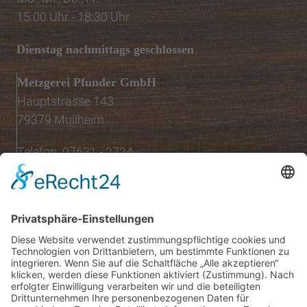
15:00 Uhr - 18:30 Uhr
Dienstag nachmittags geschlossen
Metzgerei Pfunder GmbH
Hauptstrasse 143
79379 Müllheim
Telefon: 07631 - 2724
Öffnungszeiten
Montag bis Samstag:
08:00 Uhr - 13:00 Uhr
Mo.,Di., Do., Fr.:
15:00 Uhr - 18:30 Uhr
Mittwoch nachmittags geschlossen