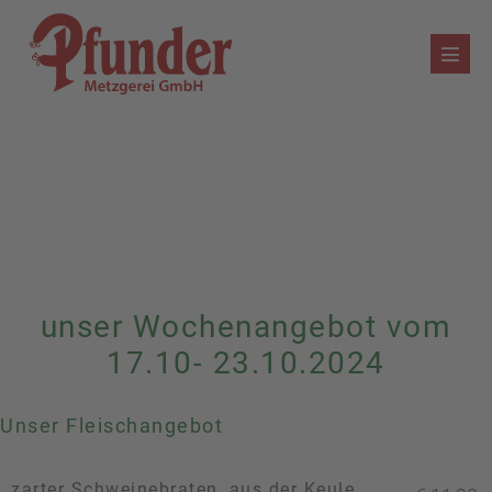
Zum
Inhalt
Menü
springen
Schalt
unser Wochenangebot vom
17.10- 23.10.2024
Unser Fleischangebot
zarter Schweinebraten, aus der Keule,