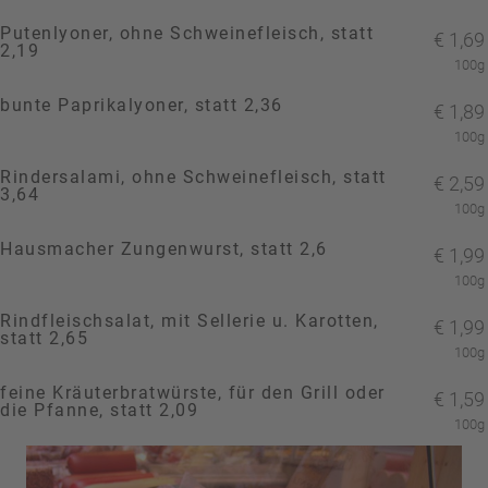
Putenlyoner, ohne Schweinefleisch, statt
€
1,69
2,19
100g
bunte Paprikalyoner, statt 2,36
€
1,89
100g
Rindersalami, ohne Schweinefleisch, statt
€
2,59
3,64
100g
Hausmacher Zungenwurst, statt 2,6
€
1,99
100g
Rindfleischsalat, mit Sellerie u. Karotten,
€
1,99
statt 2,65
100g
feine Kräuterbratwürste, für den Grill oder
€
1,59
die Pfanne, statt 2,09
100g