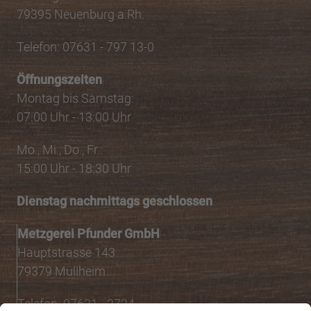
79395 Neuenburg a.Rh.
Telefon: 07631 - 797 13-0
Öffnungszeiten
Montag bis Samstag:
07:00 Uhr - 13:00 Uhr
Mo., Mi., Do., Fr.:
15:00 Uhr - 18:30 Uhr
Dienstag nachmittags geschlossen
Metzgerei Pfunder GmbH
Hauptstrasse 143
79379 Müllheim
Telefon: 07631 - 2724