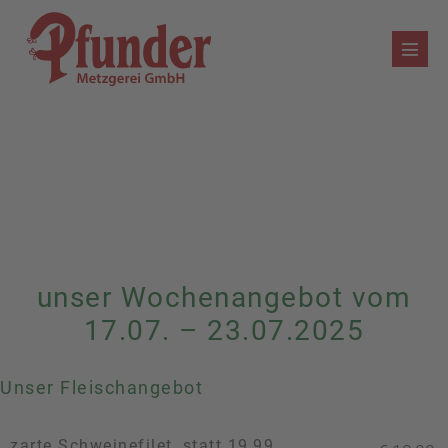
Zum
Inhalt
Menü
springen
Schalt
unser Wochenangebot vom
17.07. – 23.07.2025
Unser Fleischangebot
zarte Schweinefilet, statt 19,99