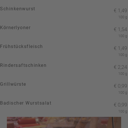
Schinkenwurst
€
1,49
100 g
Körnerlyoner
€
1,54
100 g
Frühstücksfleisch
€
1,49
100 g
Rindersaftschinken
€
2,24
100 g
Grillwürste
€
0,99
100 g
Badischer Wurstsalat
€
0,99
100 g