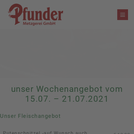
Zum
Inhalt
Menü
springen
Schalt
unser Wochenangebot vom
15.07. – 21.07.2021
Unser Fleischangebot
Putenschnitzel -auf Wunsch auch