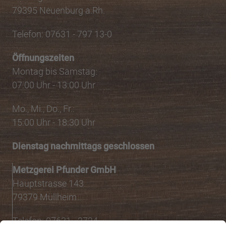
79395 Neuenburg a.Rh.
Telefon: 07631 - 797 13-0
Öffnungszeiten
Montag bis Samstag:
07:00 Uhr - 13:00 Uhr
Mo., Mi., Do., Fr.:
15:00 Uhr - 18:30 Uhr
Dienstag nachmittags geschlossen
Metzgerei Pfunder GmbH
Hauptstrasse 143
79379 Müllheim
Telefon: 07631 - 2724