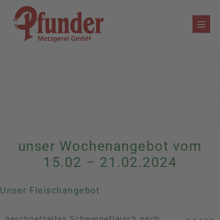
Zum
Inhalt
Menü
springen
Schalt
unser Wochenangebot vom
15.02 – 21.02.2024
Unser Fleischangebot
geschnetzeltes Schweinefleisch nach