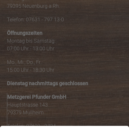
79395 Neuenburg a.Rh.
Telefon: 07631 - 797 13-0
Öffnungszeiten
Montag bis Samstag:
07:00 Uhr - 13:00 Uhr
Mo., Mi., Do., Fr.:
15:00 Uhr - 18:30 Uhr
Dienstag nachmittags geschlossen
Metzgerei Pfunder GmbH
Hauptstrasse 143
79379 Müllheim
Telefon: 07631 - 2724