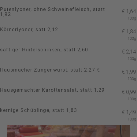
Putenlyoner, ohne Schweinefleisch, statt
€
1,64
1,92
100g
Körnerlyoner, satt 2,12
€
1,84
100g
saftiger Hinterschinken, statt 2,60
€
2,14
100g
Hausmacher Zungenwurst, statt 2,27 €
€
1,99
100g
Hausgemachter Karottensalat, statt 1,29
€
0,99
100g
kernige Schüblinge, statt 1,83
€
1,49
100g