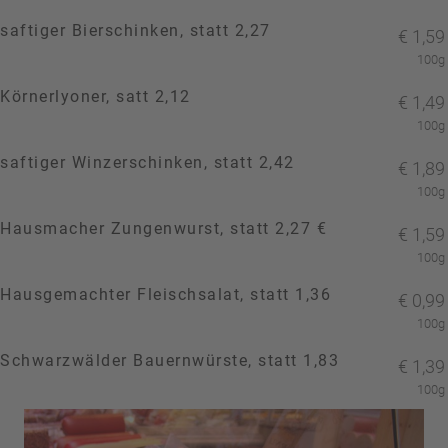
saftiger Bierschinken, statt 2,27
€
1,59
100g
Körnerlyoner, satt 2,12
€
1,49
100g
saftiger Winzerschinken, statt 2,42
€
1,89
100g
Hausmacher Zungenwurst, statt 2,27 €
€
1,59
100g
Hausgemachter Fleischsalat, statt 1,36
€
0,99
100g
Schwarzwälder Bauernwürste, statt 1,83
€
1,39
100g