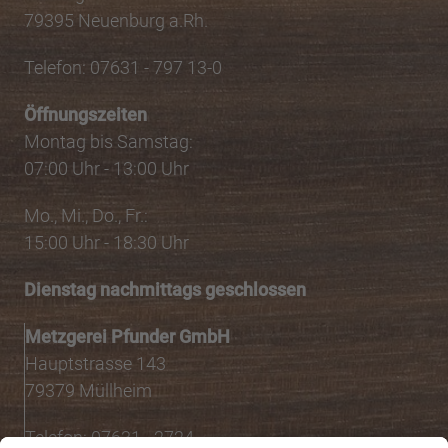
79395 Neuenburg a.Rh.
Telefon: 07631 - 797 13-0
Öffnungszeiten
Montag bis Samstag:
07:00 Uhr - 13:00 Uhr
Mo., Mi., Do., Fr.:
15:00 Uhr - 18:30 Uhr
Dienstag nachmittags geschlossen
Metzgerei Pfunder GmbH
Hauptstrasse 143
79379 Müllheim
Telefon: 07631 - 2724