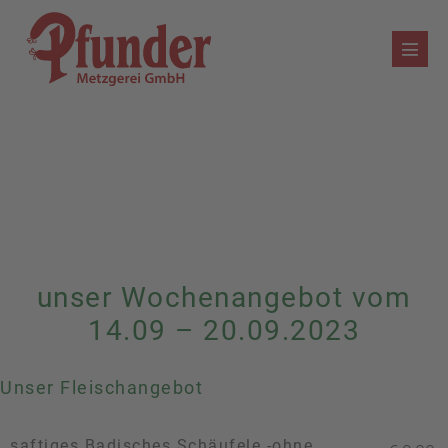
Zum
Inhalt
Menü
springen
Schalt
unser Wochenangebot vom
14.09 – 20.09.2023
Unser Fleischangebot
saftiges Badisches Schäufele -ohne