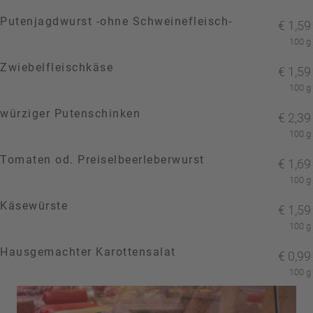
Putenjagdwurst -ohne Schweinefleisch-
€
1,59
100 g
Zwiebelfleischkäse
€
1,59
100 g
würziger Putenschinken
€
2,39
100 g
Tomaten od. Preiselbeerleberwurst
€
1,69
100 g
Käsewürste
€
1,59
100 g
Hausgemachter Karottensalat
€
0,99
100 g