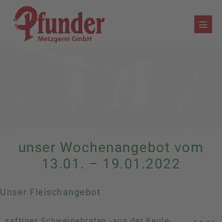
Zum
Inhalt
Menü
springen
Schalt
unser Wochenangebot vom
13.01. – 19.01.2022
Unser Fleischangebot
saftiger Schweinebraten -aus der Keule-