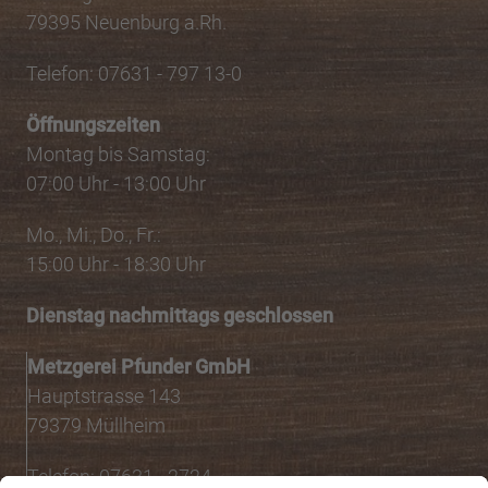
79395 Neuenburg a.Rh.
Telefon: 07631 - 797 13-0
Öffnungszeiten
Montag bis Samstag:
07:00 Uhr - 13:00 Uhr
Mo., Mi., Do., Fr.:
15:00 Uhr - 18:30 Uhr
Dienstag nachmittags geschlossen
Metzgerei Pfunder GmbH
Hauptstrasse 143
79379 Müllheim
Telefon: 07631 - 2724