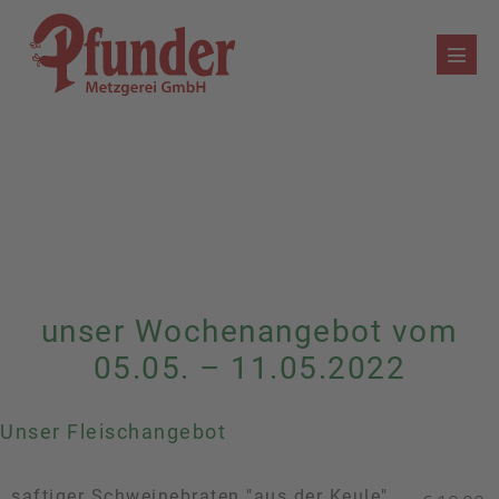
Zum
Inhalt
Menü
springen
Schalt
unser Wochenangebot vom
05.05. – 11.05.2022
Unser Fleischangebot
saftiger Schweinebraten "aus der Keule"