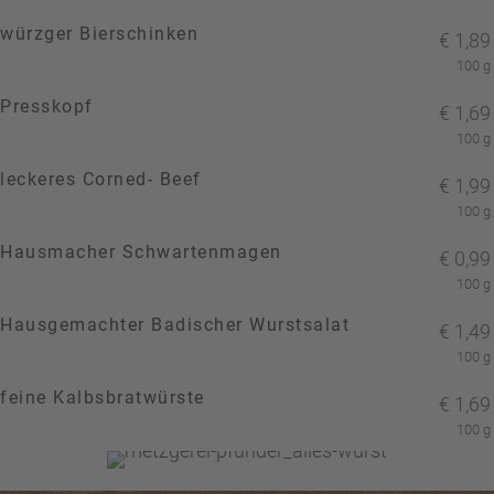
würzger Bierschinken
€
1,89
100 g
Presskopf
€
1,69
100 g
leckeres Corned- Beef
€
1,99
100 g
Hausmacher Schwartenmagen
€
0,99
100 g
Hausgemachter Badischer Wurstsalat
€
1,49
100 g
feine Kalbsbratwürste
€
1,69
100 g