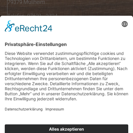
79379 Müllheim
Telefon: 07631 - 2724
Öffnungszeiten
Montag bis Samstag:
08:00 Uhr - 13:00 Uhr
Mo.,Di., Do., Fr.:
15:00 Uhr - 18:30 Uhr
Mittwoch nachmittags geschlossen
Folgen Sie uns auf:
INSTAGRAM
FACEBOOK