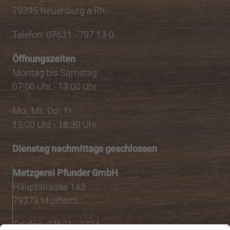
79395 Neuenburg a.Rh.
Telefon: 07631 - 797 13-0
Öffnungszeiten
Montag bis Samstag:
07:00 Uhr - 13:00 Uhr
Mo., Mi., Do., Fr.:
15:00 Uhr - 18:30 Uhr
Dienstag nachmittags geschlossen
Metzgerei Pfunder GmbH
Hauptstrasse 143
79379 Müllheim
Telefon: 07631 - 2724