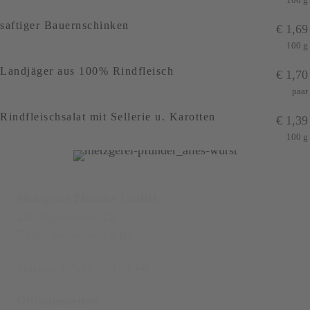
saftiger Bauernschinken
€
1,69
100 g
Landjäger aus 100% Rindfleisch
€
1,70
paar
Rindfleischsalat mit Sellerie u. Karotten
€
1,39
100 g
Metzgerei Pfunder GmbH
Zähringerstrasse 21
79395 Neuenburg a.Rh.
Telefon: 07631 - 797 13-0
Öffnungszeiten