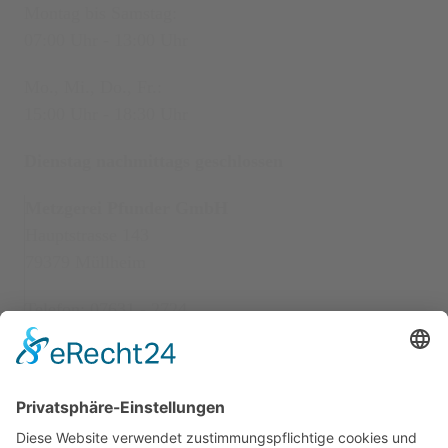
Montag bis Samstag:
07:00 Uhr - 13:00 Uhr
Mo., Mi., Do., Fr.:
15:00 Uhr - 18:30 Uhr
Dienstag nachmittags geschlossen
Metzgerei Pfunder GmbH
Hauptstrasse 143
79379 Müllheim
Telefon: 07631 - 2724
Öffnungszeiten
Montag bis Samstag:
08:00 Uhr - 13:00 Uhr