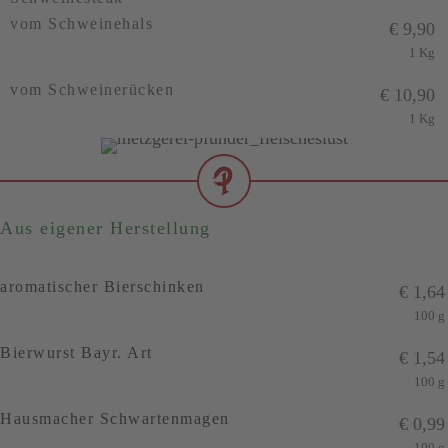
vom Schweinehals
€
9,90
1 Kg
vom Schweinerücken
€
10,90
1 Kg
Aus eigener Herstellung
aromatischer Bierschinken
€
1,64
100 g
Bierwurst Bayr. Art
€
1,54
100 g
Hausmacher Schwartenmagen
€
0,99
100 g